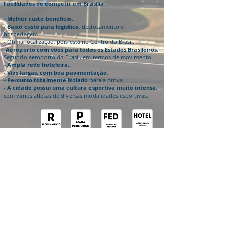
Facilidades de competir em Brasília ;
-
Melhor custo benefício
.
-
Baixo custo para logística
, deslocamento e
hospedagem.
- Ótima localização, pois está no Centro do Brasil.
-Aeroporto com vôos para todos os Estados Brasileiros.
Segundo aeroporto do Brasil, em termos de movimento.
-
Ampla rede hoteleira.
-
Vias largas, com boa pavimentação
.
- Percurso totalmente isolado
para a prova.
-
A cidade possuí uma cultura esportiva muito intensa,
com vários atletas de diversas modalidades esportivas.
Outros Eventos :
Parceiros :