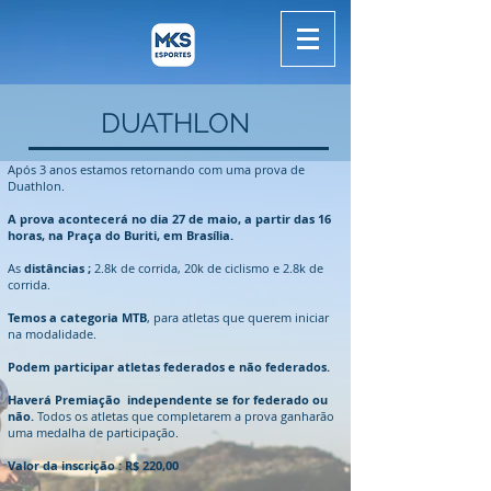
DUATHLON
Após 3 anos estamos retornando com uma prova de
Duathlon.
A prova acontecerá no dia 27 de maio, a partir das 16
horas, na Praça do Buriti, em Brasília.
As
distâncias ;
2.8k de corrida
, 20k de ciclismo e
2.8k de
corrida.
Temos a categoria MTB
, para atletas que querem iniciar
na modalidade.
Podem participar atletas federados e não federados.
Haverá Premiação independente se for federado ou
não.
Todos os atletas que completarem a prova ganharão
uma medalha de participação.
Valor da inscrição : R$ 220,00